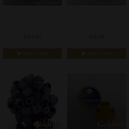
Goldfish Amsterdam
Goldfish Amsterdam
CBD gummies
CBD Apple Cake
€
24,95
€
9,00
Add to cart
Add to cart