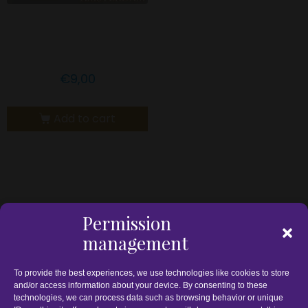
Goldfish Amsterdam
CBD Cookiebit’s
€
9,00
Add to cart
Permission
management
To provide the best experiences, we use technologies like cookies to store
and/or access information about your device. By consenting to these
technologies, we can process data such as browsing behavior or unique