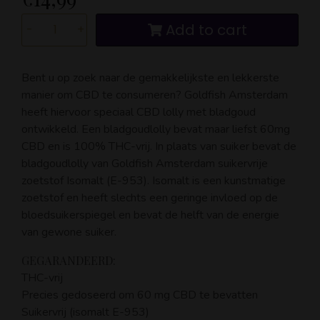
Add to cart
-
+
Bent u op zoek naar de gemakkelijkste en lekkerste
manier om CBD te consumeren?
Goldfish Amsterdam
heeft hiervoor speciaal CBD lolly met bladgoud
ontwikkeld.
Een bladgoudlolly bevat maar liefst 60mg
CBD en is 100% THC-vrij.
In plaats van suiker bevat de
bladgoudlolly van Goldfish Amsterdam suikervrije
zoetstof Isomalt (E-953).
Isomalt is een kunstmatige
zoetstof en heeft slechts een geringe invloed op de
bloedsuikerspiegel en bevat de helft van de energie
van gewone suiker.
GEGARANDEERD:
THC-vrij
Precies gedoseerd om 60 mg CBD te bevatten
Suikervrij (isomalt E-953)