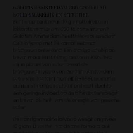
GOLDFISH AMSTERDAM CBD GOLD BLAD
LOLLY SMAKELIJK EN EFFECTIEF.
Bent u op zoek naar de gemakkelijkste en
lekkerste manier om CBD te consumeren?
Goldfish Amsterdam heeft hiervoor speciaal
CBD lollypop met 24 karaat eetbaar
bladgoud ontwikkeld.
Een bladgoudlollypop
bevat maar liefst 60mg CBD en is 100% THC-
vrij.
In plaats van suiker bevat de
bladgoudlollypop van Goldfish Amsterdam
suikervrije zoetstof Isomalt (E-953).
Isomalt is
een kunstmatige zoetstof en heeft slechts
een geringe invloed op de bloedsuikerspiegel
en bevat de helft van de energie van gewone
suiker.
De handgemaakte lollypop weegt ongeveer
10 gram.
Door het handzame formaat ook